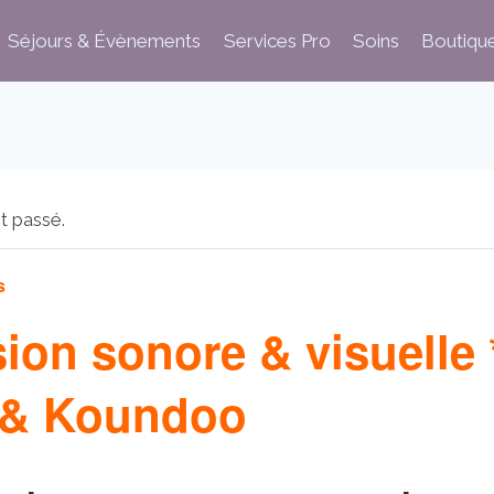
Séjours & Évènements
Services Pro
Soins
Boutiqu
t passé.
s
ion sonore & visuelle 
& Koundoo