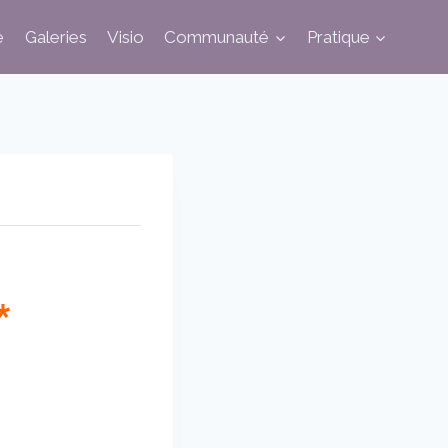
e
Galeries
Visio
Communauté
Pratique
*