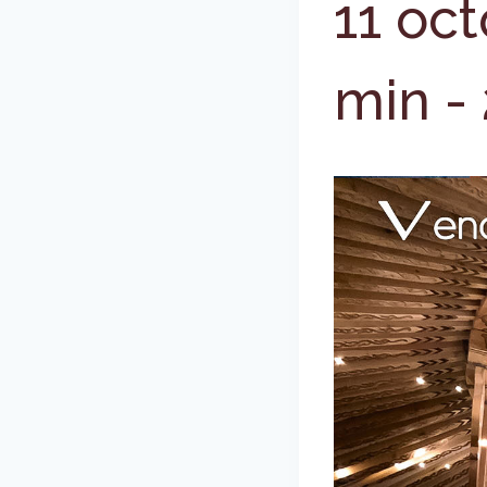
11 oc
min
-