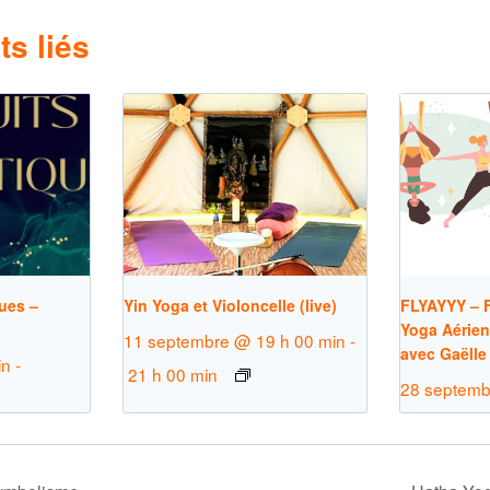
s liés
ues –
Yin Yoga et Violoncelle (live)
FLYAYYY – F
Yoga Aérien
11 septembre @ 19 h 00 min
-
avec Gaëlle
in
-
21 h 00 min
28 septemb