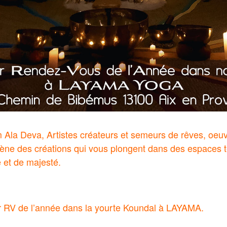
la Deva, Artistes créateurs et semeurs de rêves, oeu
cène des créations qui vous plongent dans des espaces 
 et de majesté.
er RV de l’année dans la yourte Koundal à LAYAMA.