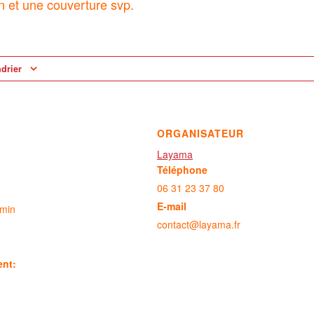
n et une couverture svp.
ndrier
ORGANISATEUR
Layama
Téléphone
06 31 23 37 80
E-mail
 min
contact@layama.fr
ent: