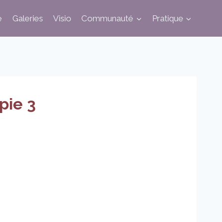
e
Galeries
Visio
Communauté
Pratique
pie 3