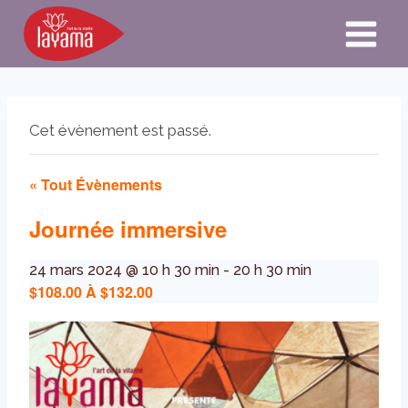
Aller
au
contenu
Cet évènement est passé.
« Tout Évènements
Journée immersive
24 mars 2024 @ 10 h 30 min
-
20 h 30 min
$108.00 À $132.00