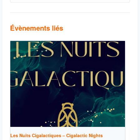
Évènements liés
Les Nuits Cigalactiques – Cigalactic Nights