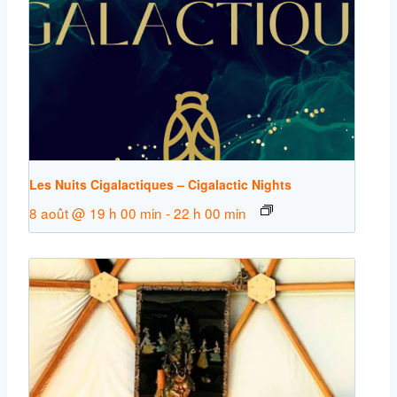
Les Nuits Cigalactiques – Cigalactic Nights
8 août @ 19 h 00 min
-
22 h 00 min