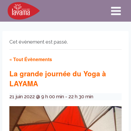
Aller
au
contenu
Cet évènement est passé.
« Tout Évènements
La grande journée du Yoga à
LAYAMA
21 juin 2022 @ 9 h 00 min
-
22 h 30 min