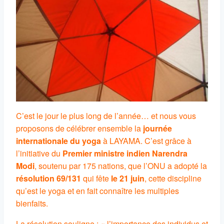
C’est le jour le plus long de l’année… et nous vous
proposons de célébrer ensemble la
journée
internationale du yoga
à LAYAMA. C’est grâce à
l’initiative du
Premier ministre indien Narendra
Modi
, soutenu par 175 nations, que l’ONU a adopté la
résolution 69/131
qui fête
le 21 juin
, cette discipline
qu’est le yoga et en fait connaître les multiples
bienfaits.
La résolution souligne : « l’importance des individus et