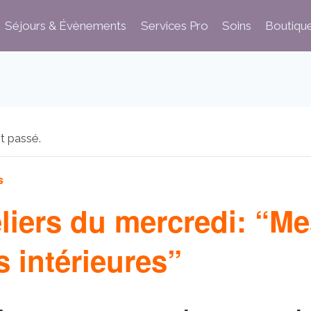
Séjours & Évènements
Services Pro
Soins
Boutiqu
t passé.
s
eliers du mercredi: “M
s intérieures”