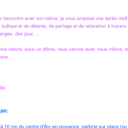
 rencontre avec soi-même, je vous propose une après-midi 
 ludique et de détente, de partage et de relaxation à traver
hanges, des jeux …
eine nature, sous un dôme, nous serons avec nous-même, le 
ons.
lle
uin:
 10 mn du centre d’Aix-en-provence, parking sur place (ou 