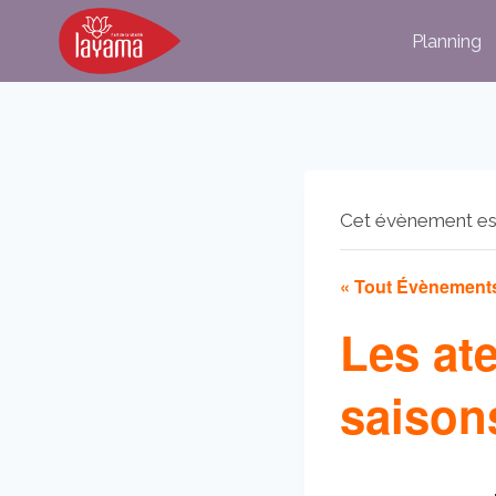
Aller
Planning
au
contenu
Cet évènement es
« Tout Évènement
Les at
saison