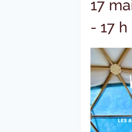
17 ma
-
17 h