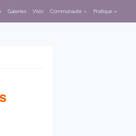
e
Galeries
Visio
Communauté
Pratique
es