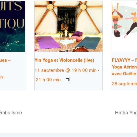
ues –
Yin Yoga et Violoncelle (live)
FLYAYYY – F
Yoga Aérien
11 septembre @ 19 h 00 min
-
avec Gaëlle
in
-
21 h 00 min
28 septemb
ymbolisme
Hatha Yo