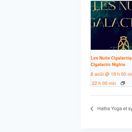
Les Nuits Cigalactiq
Cigalactic Nights
8 août @ 19 h 00 m
22 h 00 min
Hatha Yoga et s