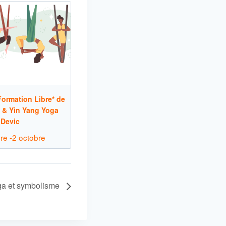
ormation Libre* de
 & Yin Yang Yoga
 Devic
re
-
2 octobre
ga et symbolisme