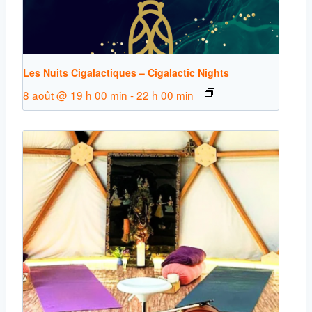
Les Nuits Cigalactiques – Cigalactic Nights
8 août @ 19 h 00 min
-
22 h 00 min