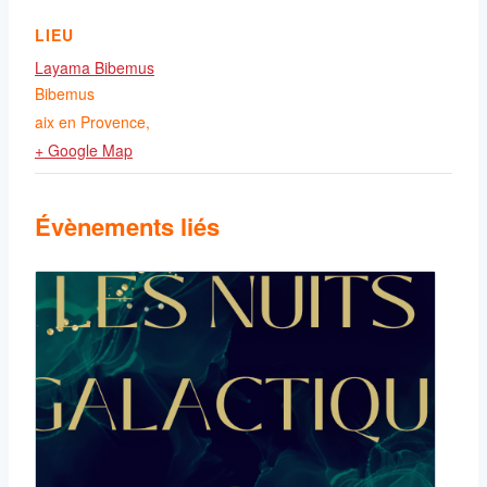
LIEU
Layama Bibemus
Bibemus
aix en Provence
,
+ Google Map
Évènements liés