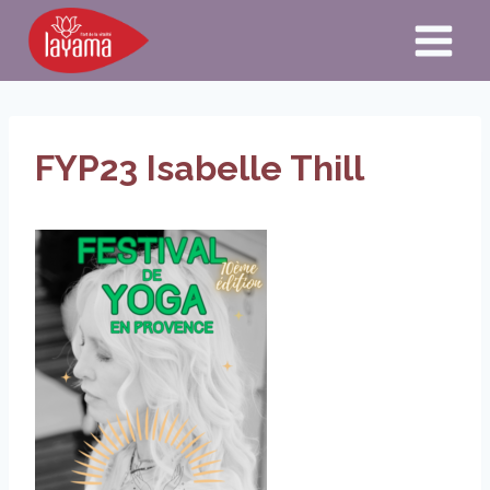
Aller
au
contenu
FYP23 Isabelle Thill