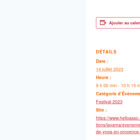
Ajouter au cale
DÉTAILS
Date :
14 juillet 2023
Heure :
9 h 00 min - 10 h 15 
Catégorie d’Évènem
Festival 2023
Site :
https://www.helloasso
tions/layama/evenemen
de-yoga-en-provence