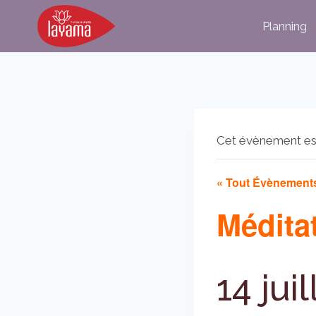
Aller
Planning
au
contenu
Cet évènement es
« Tout Évènement
Méditat
14 jui