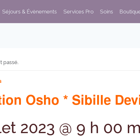
Séjours & Évènements
Services Pro
Soins
Boutiqu
t passé.
s
ion Osho * Sibille Dev
llet 2023 @ 9 h 00 