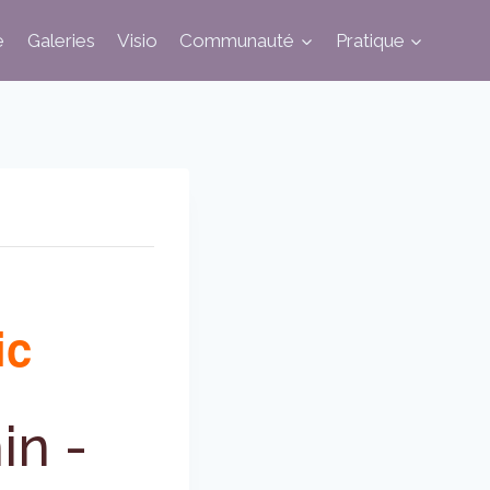
e
Galeries
Visio
Communauté
Pratique
ic
min
-