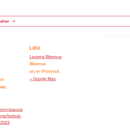
ndrier
LIEU
Layama Bibemus
Bibemus
aix en Provence
,
+ Google Map
min
ent:
.com/associa
ts/festival-
-2023