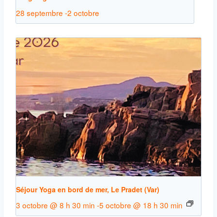
28 septembre
-
2 octobre
Séjour Yoga en bord de mer, Le Pradet (Var)
3 octobre @ 8 h 30 min
-
5 octobre @ 18 h 30 min