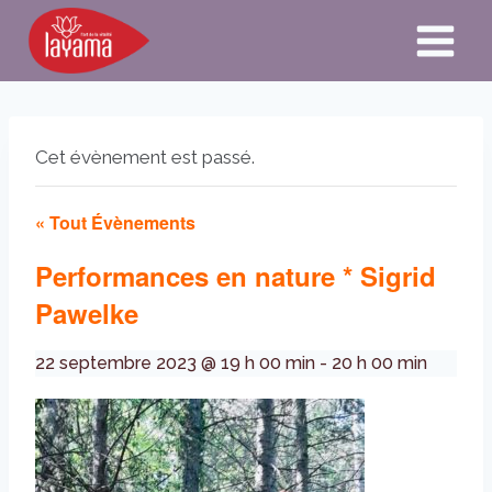
Aller
au
contenu
Cet évènement est passé.
« Tout Évènements
Performances en nature * Sigrid
Pawelke
22 septembre 2023 @ 19 h 00 min
-
20 h 00 min