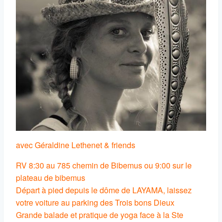
avec Géraldine Lethenet & friends
RV 8:30 au 785 chemin de Bibemus ou 9:00 sur le
plateau de bibemus
Départ à pied depuis le dôme de LAYAMA, laissez
votre voiture au parking des Trois bons Dieux
Grande balade et pratique de yoga face à la Ste