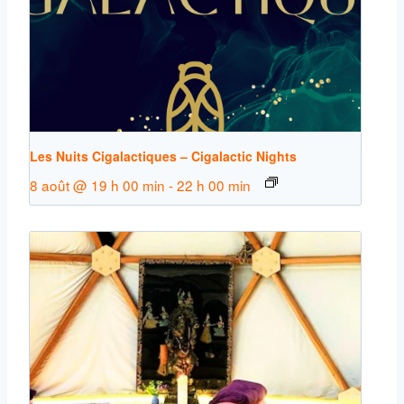
Les Nuits Cigalactiques – Cigalactic Nights
8 août @ 19 h 00 min
-
22 h 00 min