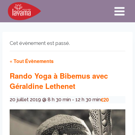
Aller
au
contenu
Cet évènement est passé.
« Tout Évènements
Rando Yoga à Bibemus avec
Géraldine Lethenet
€20
20 juillet 2019 @ 8 h 30 min
-
12 h 30 min