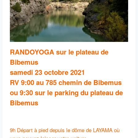
RANDOYOGA sur le plateau de
Bibemus
samedi 23 octobre 2021
RV 9:00 au 785 chemin de Bibemus
ou 9:30 sur le parking du plateau de
Bibemus
9h Départ à pied depuis le dôme de LAYAMA où