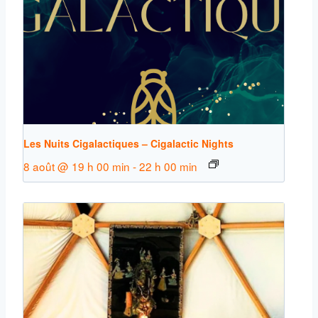
Les Nuits Cigalactiques – Cigalactic Nights
8 août @ 19 h 00 min
-
22 h 00 min