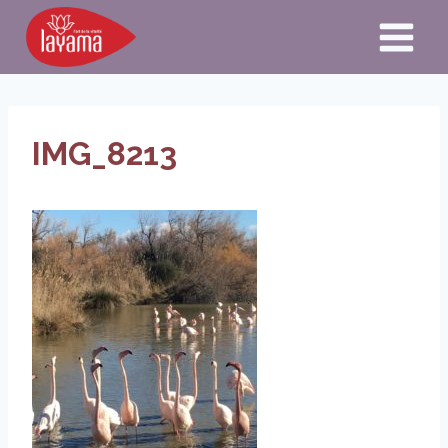
Aller
au
contenu
IMG_8213