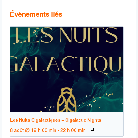
Évènements liés
Les Nuits Cigalactiques – Cigalactic Nights
8 août @ 19 h 00 min
-
22 h 00 min