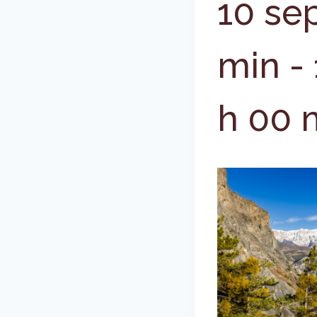
10 se
min
-
h 00 