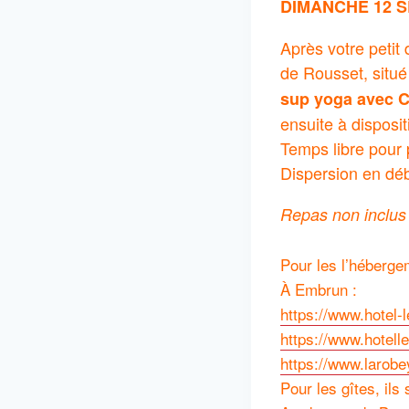
DIMANCHE 12 
Après votre petit 
de Rousset, situé
sup yoga avec C
ensuite à disposi
Temps libre pour p
Dispersion en déb
Repas non inclus
Pour les l’héberge
À Embrun :
https://www.hotel-
https://www.hotell
https://www.larob
Pour les gîtes, ils