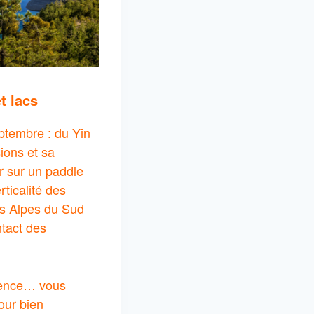
t lacs
ptembre : du Yin
ions et sa
ir sur un paddle
rticalité des
les Alpes du Sud
ntact des
ovence… vous
our bien