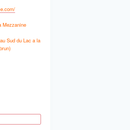
le.com/
 La Mezzanine
 au Sud du Lac a la
brun)