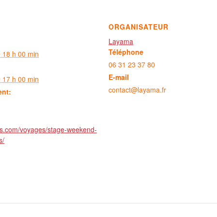
ORGANISATEUR
Layama
Téléphone
 18 h 00 min
06 31 23 37 80
E-mail
 17 h 00 min
contact@layama.fr
ent:
es.com/voyages/stage-weekend-
s/