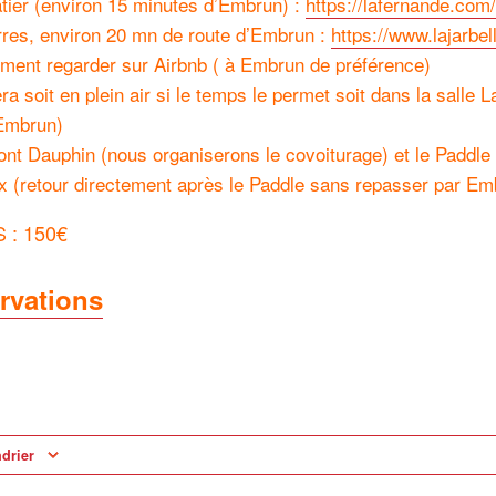
tier (environ 15 minutes d’Embrun) :
https://lafernande.com/
rres, environ 20 mn de route d’Embrun :
https://www.lajarbel
ment regarder sur Airbnb ( à Embrun de préférence)
a soit en plein air si le temps le permet soit dans la salle
’Embrun)
ont Dauphin (nous organiserons le covoiturage) et le Paddle
x (retour directement après le Paddle sans repasser par Em
 : 150€
ervations
ndrier