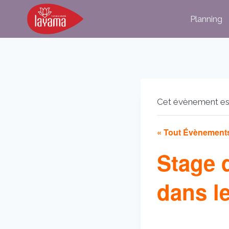
Aller
Planning
au
contenu
Cet évènement es
« Tout Évènement
Stage 
dans l