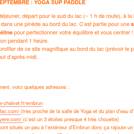
SEPTEMBRE :
YOGA SUP PADDLE
déjeuner, départ pour le sud du lac (~ 1 h de route), à l
 dans une pinède au bord du lac. C’est partie pour une
s
pour perfectionner votre équilibre et vous centrer 
éline
tion pendant 1 heure.
rofiter de ce site magnifique au bord du lac (prévoir le p
ut d’après-midi.
ment, voici quelques adresses :
le-chalvet.fr/embrun
elac.com/
(très proche de la salle de Yoga et du plan d’eau 
eyere.com/
(c’est un 3 étoiles presque 4 très chouette)
 sont situés un peu à l’extérieur d’Embrun donc ça rajoute un