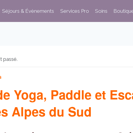
Séjours & Évènements
Services Pro
Soins
Boutiqu
t passé.
s
de Yoga, Paddle et Esc
es Alpes du Sud