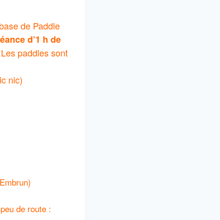
a base de Paddle
éance d’1 h de
! Les paddles sont
ic nic)
d’Embrun)
 peu de route :