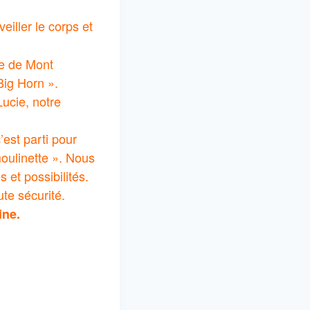
eiller le corps et
te de Mont
Big Horn ».
Lucie, notre
’est parti pour
oulinette ». Nous
et possibilités.
ute sécurité.
ine.