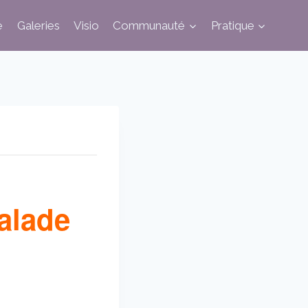
e
Galeries
Visio
Communauté
Pratique
alade