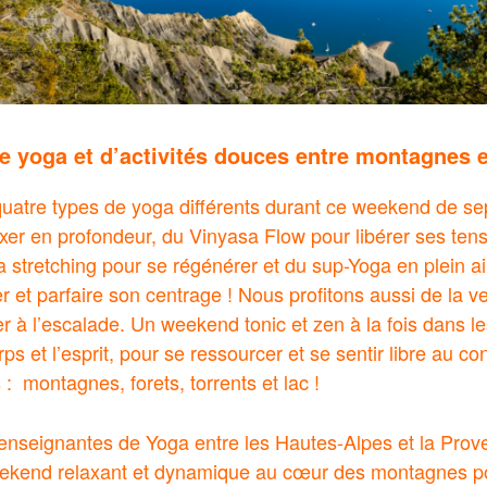
 yoga et d’activités douces entre montagnes e
uatre types de yoga différents durant ce weekend de se
xer en profondeur, du Vinyasa Flow pour libérer ses tens
ga stretching pour se régénérer et du sup-Yoga en plein a
 et parfaire son centrage ! Nous profitons aussi de la ve
ier à l’escalade. Un weekend tonic et zen à la fois dans 
rps et l’esprit, pour se ressourcer et se sentir libre au co
: montagnes, forets, torrents et lac !
, enseignantes de Yoga entre les Hautes-Alpes et la Pr
ekend relaxant et dynamique au cœur des montagnes p