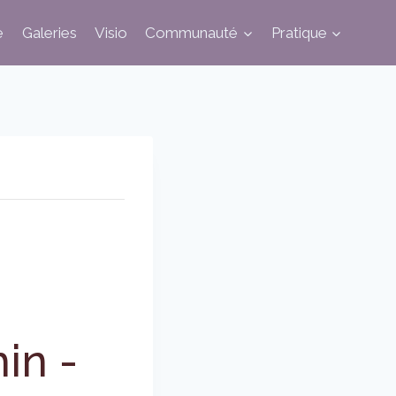
e
Galeries
Visio
Communauté
Pratique
min
-