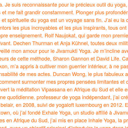
. Je suis reconnaissante pour le précieux outil du yoga,
is et me fait grandir constamment. Plonger plus profondé
et spirituelle du yoga est un voyage sans fin. J’ai eu la
ntors les plus incroyables et les plus inspirants, tous o
opre enseignement. Rolf Naujokat, qui garde mon premie
ivant. Dechen Thurman et Anja Kühnel, toutes deux mili
veillé mon amour pour le Jivamukti Yoga. Je m’incline av
teurs de cette méthode, Sharon Gannon et David Life. 
n, m’a appris à cultiver mon guerrier intérieur, à ne pas
sabilité de mes actes. Duncan Wong, le plus fabuleux art
comment surmonter mes propres pensées limitantes et cro
ouvert la méditation Vipassana en Afrique du Sud et elle
ine quotidienne. professeur de yoga indépendant, j’ai c
belair, en 2008, suivi de yogaloft luxembourg en 2012. E
own, où j’ai fondé Exhale Yoga, un studio affilié à Jivam
s en Afrique du Sud, j’ai mis en place Inhale Yoga, la 
ssé, avec un objectif principal d’introduire le yoga dan