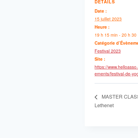
DÉTAILS
Date :
15 juillet 2023
Heure :
19 h 15 min - 20 h 30
Catégorie d’Évènem
Festival 2023
Site :
https://www.helloasso
ements/festival-de-y
MASTER CLASS D
Lethenet