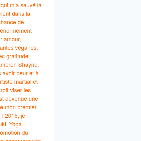
 qui m’a sauvé la
ment dans la
 chance de
nt énormément
r amour,
tantes véganes,
ec gratitude
Cameron Shayne,
 avoir peur et à
iste martial et
it viser les
 est devenue une
réé mon premier
n 2016, je
ukti Yoga.
promotion du
s les communautés