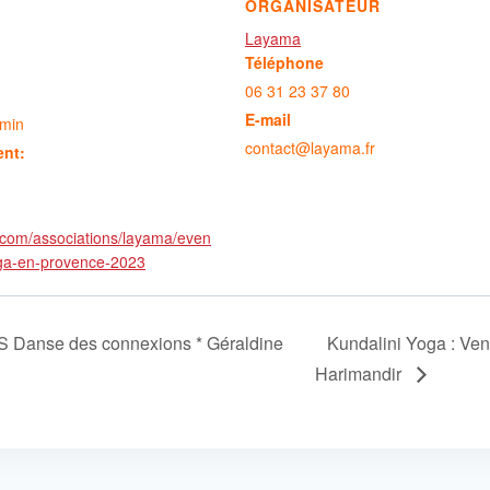
ORGANISATEUR
Layama
Téléphone
06 31 23 37 80
E-mail
 min
contact@layama.fr
ent:
.com/associations/layama/even
oga-en-provence-2023
anse des connexions * Géraldine
Kundalini Yoga : Ven
Harimandir