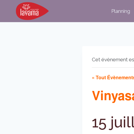
Aller
Planning
au
contenu
Cet évènement es
« Tout Évènement
Vinyasa
15 jui