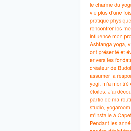
le charme du yoga
vie plus d’une fo
pratique physique 
rencontrer les me
influencé mon pr
Ashtanga yoga, v
ont présenté et é
envers les fonda
créateur de Budoko
assumer la respon
yogi, m’a montré 
étoiles. J’ai déc
partie de ma rout
studio, yogaroom 
m’installe à Capet
Pendant les année
service désintére