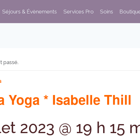
Séjours & Évènements
Services Pro
Soins
Boutiqu
t passé.
s
 Yoga * Isabelle Thill
llet 2023 @ 19 h 15 