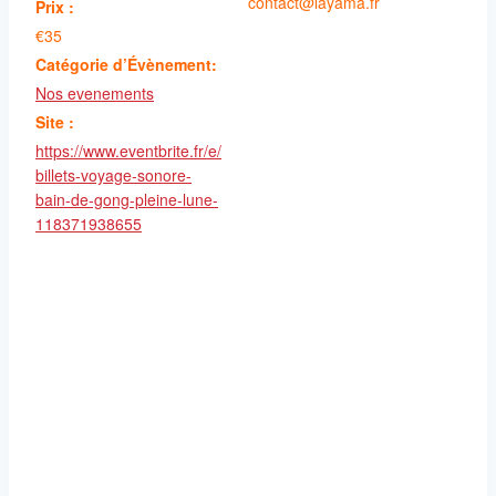
contact@layama.fr
Prix :
€35
Catégorie d’Évènement:
Nos evenements
Site :
https://www.eventbrite.fr/e/
billets-voyage-sonore-
bain-de-gong-pleine-lune-
118371938655