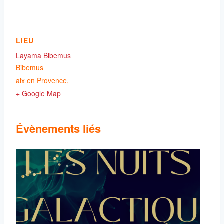
LIEU
Layama Bibemus
Bibemus
aix en Provence
,
+ Google Map
Évènements liés