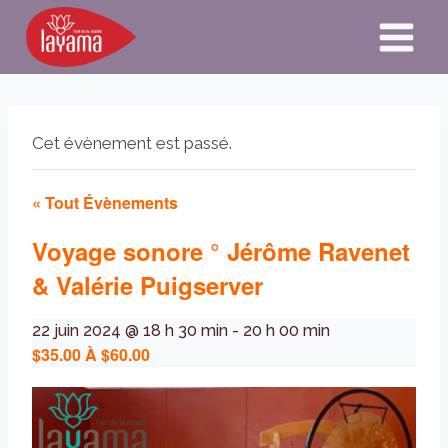
Aller
au
contenu
Cet évènement est passé.
« Tout Évènements
Voyage sonore ° Jérôme Ravenet
& Valérie Puigserver
22 juin 2024 @ 18 h 30 min
-
20 h 00 min
$35.00 À $60.00