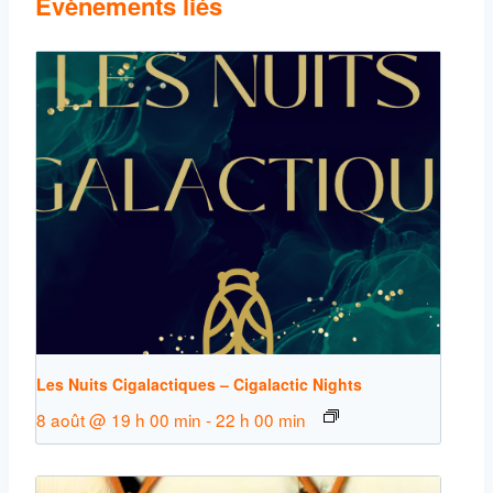
Évènements liés
Les Nuits Cigalactiques – Cigalactic Nights
8 août @ 19 h 00 min
-
22 h 00 min