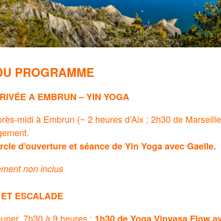
 DU PROGRAMME
RIVÉE A EMBRUN – YIN YOGA
près-midi à Embrun (~ 2 heures d’Aix ; 2h30 de Marseille)
gement.
rcle d’ouverture et séance de Yin Yoga avec Gaelle.
ment non inclus
 ET ESCALADE
jeuner, 7h30 à 9 heures :
1h30 de Yoga
Vinyasa Flow a