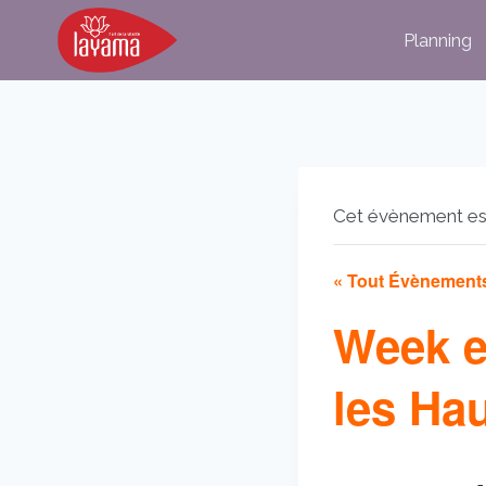
Aller
Planning
au
contenu
Cet évènement es
« Tout Évènement
Week 
les Ha