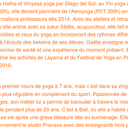
 Hatha et Vinyasa yoga par Diego del Sol, au Yin yoga a
0h), elle devient pionnière de l’Aeroyoga (RYT 300h) e
rmations professeurs dès 2014. Avec les ateliers et retra
elle anime avec sa sœur Sibille, acupuncteur, elle fait le
ïstes et ceux du yoga en incorporant des rythmes différ
 à l’écoute des besoins de ses élèves. Gaëlle enseigne
exercice de santé et une expérience du moment présent. E
ime les activités de Layama et du Festival de Yoga en P
2010.
n premier cours de yoga à 7 ans, mais c’est dans sa ving
ue plus régulière en complément du sport. Passionnée de 
ges, son métier lui a permis de barouder à travers le mo
 pendant plus de 20 ans. C’est à Bali, où elle a habit
 sa vie après une grave blessure liée au surmenage. El
ennement le studio Pranava avec des enseignants hors p