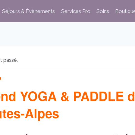
Séjours & Évènements
Services Pro
Soins
Boutiqu
t passé.
s
end YOGA & PADDLE d
utes-Alpes