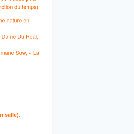
onction du temps)
ine nature en
re Dame Du Real,
Ousmane Sow, « La
 salle).