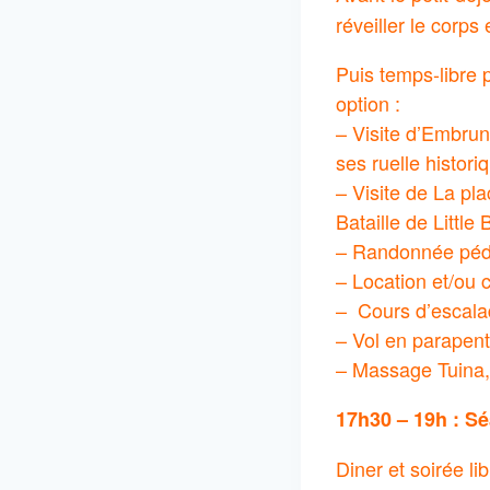
réveiller le corps
Puis temps-libre p
option :
– Visite d’Embru
ses ruelle histor
– Visite de La pl
Bataille de Little
– Randonnée péd
– Location et/ou 
– Cours d’escal
– Vol en parapent
– Massage Tuina,
17h30 – 19h : Sé
Diner et soirée li