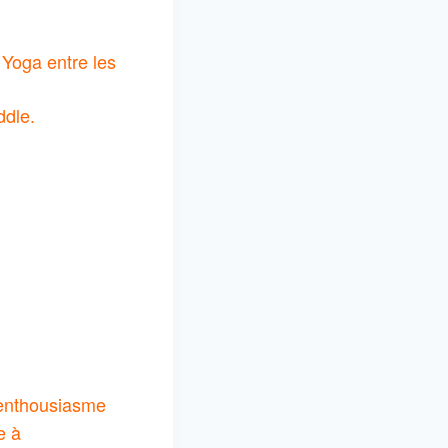
 Yoga entre les
ddle.
 enthousiasme
e à