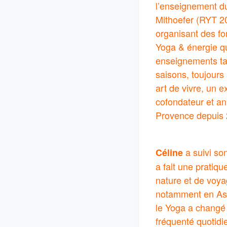
l’enseignement du
Mithoefer (RYT 20
organisant des fo
Yoga & énergie qu’
enseignements tao
saisons, toujours
art de vivre, un 
cofondateur et an
Provence depuis 
a suivi so
Céline
a fait une pratiq
nature et de voya
notamment en Asie
le Yoga a changé
fréquenté quotidi