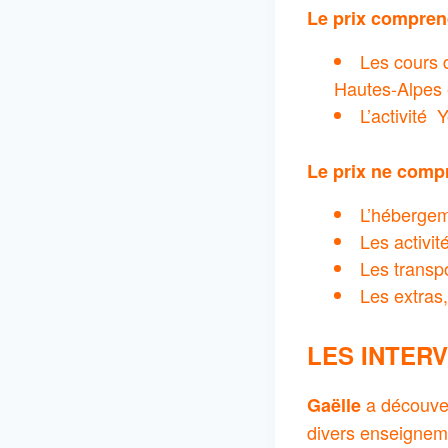
Le prix compren
Les cours 
Hautes-Alpes 
L’activité
Le prix ne comp
L’hébergem
Les activi
Les transpo
Les extras
LES INTER
a découve
Gaëlle
divers enseignem