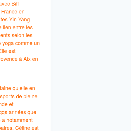
vec Biff
n France en
ites Yin Yang
 lien entre les
ents selon les
 le yoga comme un
lle est
rovence à Aix en
taine qu’elle en
sports de pleine
nde et
é qqs années que
le a notamment
aires. Céline est