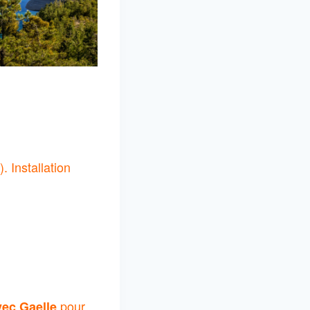
. Installation
pour
vec Gaelle