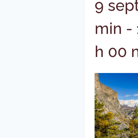
9 sep
min
-
h 00 