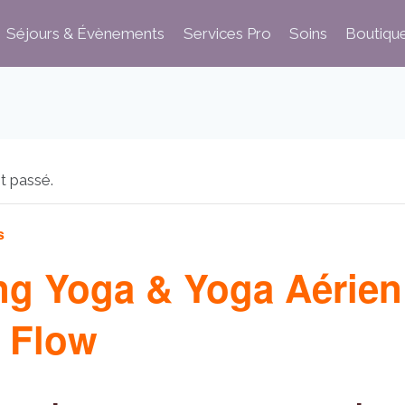
Séjours & Évènements
Services Pro
Soins
Boutiqu
t passé.
s
ng Yoga & Yoga Aérien
 Flow