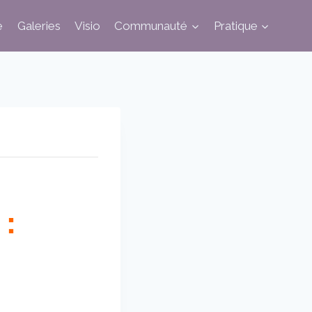
e
Galeries
Visio
Communauté
Pratique
 :