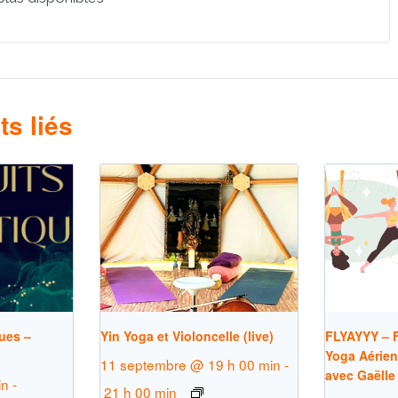
s liés
ues –
Yin Yoga et Violoncelle (live)
FLYAYYY – F
Yoga Aérien
11 septembre @ 19 h 00 min
-
avec Gaëlle
in
-
21 h 00 min