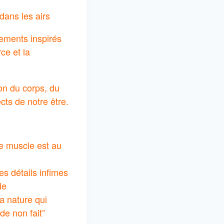
 dans les airs
ements inspirés
ce et la
ion du corps, du
cts de notre être.
 muscle est au
s détails infimes
le
la nature qui
 de non fait”