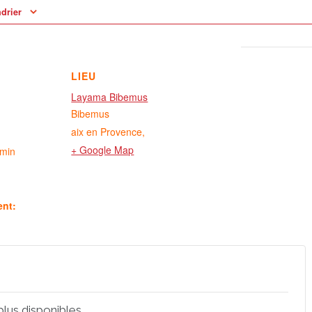
ndrier
LIEU
Layama Bibemus
Bibemus
aix en Provence
,
+ Google Map
 min
ent:
 plus disponibles