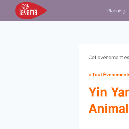
Aller
Planning
au
contenu
Cet évènement es
« Tout Évènement
Yin Ya
Animal