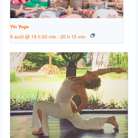
Yin Yoga
9 août @ 19 h 00 min
-
20 h 15 min