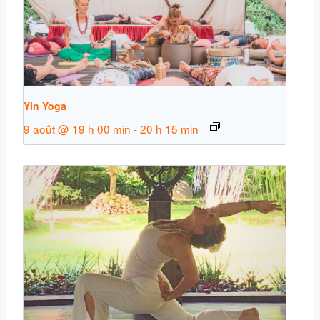
Yin Yoga
9 août @ 19 h 00 min
-
20 h 15 min