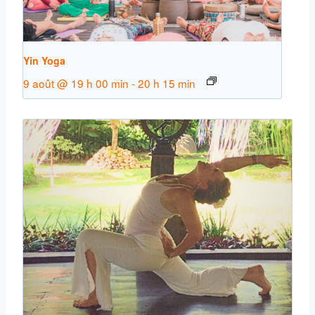
Yin Yoga
9 août @ 19 h 00 min
-
20 h 15 min