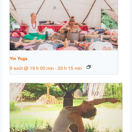
Yin Yoga
9 août @ 19 h 00 min
-
20 h 15 min