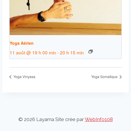
Yoga Aérien
11 août @ 19 h 00 min
-
20 h 15 min
Yoga Vinyasa
Yoga Somatique
© 2026 Layama Site crée par
WebInfo108