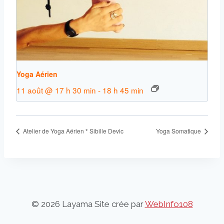
Yoga Aérien
11 août @ 17 h 30 min
-
18 h 45 min
Atelier de Yoga Aérien * Sibille Devic
Yoga Somatique
© 2026 Layama Site crée par
WebInfo108