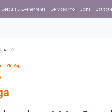
Séjours & Évènements
Services Pro
Soins
Boutiqu
t passé.
nt :
Yin Yoga
s
ga