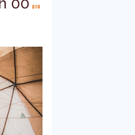
h 00
$18