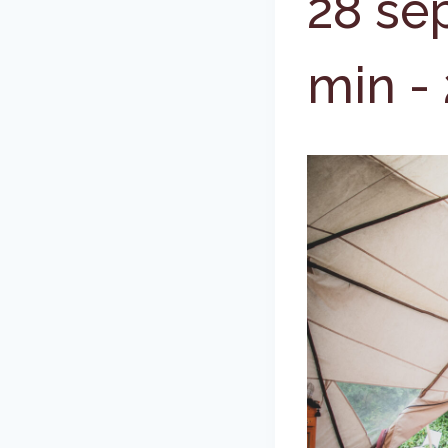
28 se
min
-