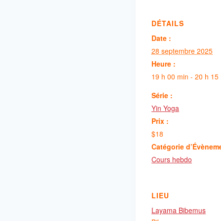
DÉTAILS
Date :
28 septembre 2025
Heure :
19 h 00 min - 20 h 15
Série :
Yin Yoga
Prix :
$18
Catégorie d’Évènem
Cours hebdo
LIEU
Layama Bibemus