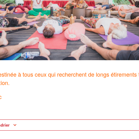
stinée à tous ceux qui recherchent de longs étirements t
ion.
c
ndrier