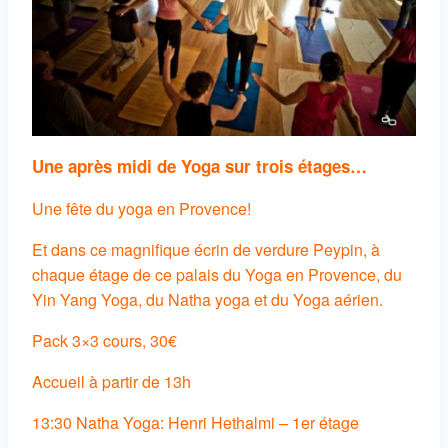
Une après midi de Yoga sur trois étages…
Une fête du yoga en Provence!
Et dans ce magnifique écrin de verdure Peypin, à
chaque étage de ce palais du Yoga en Provence, du
Yin Yang Yoga, du Natha yoga et du Yoga aérien.
Pack 3×3 cours, 30€
Accueil à partir de 13h
13:30 Natha Yoga: Henri Hethalmi – 1er étage