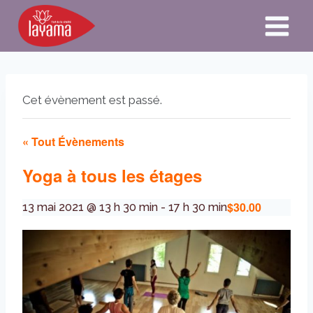
Aller
au
contenu
Cet évènement est passé.
« Tout Évènements
Yoga à tous les étages
$30.00
13 mai 2021 @ 13 h 30 min
-
17 h 30 min