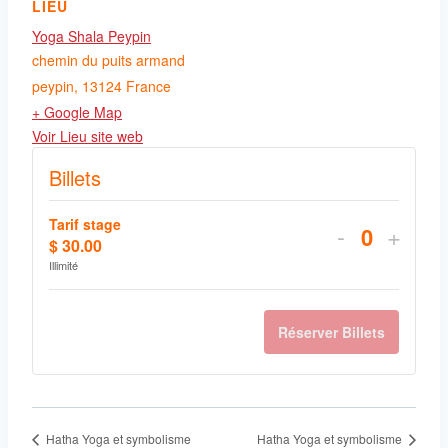
LIEU
Yoga Shala Peypin
chemin du puits armand
peypin
,
13124
France
+ Google Map
Voir Lieu site web
Billets
Tarif stage
Diminuer
Augm
-
+
$
30.00
Quantité
la
la
Illimité
quantité
quant
de
de
Réserver Billets
billets
billets
pour
pour
Tarif
Tarif
Hatha Yoga et symbolisme
Hatha Yoga et symbolisme