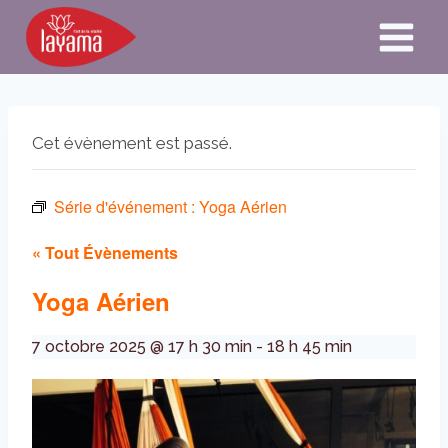
Aller
au
contenu
Cet évènement est passé.
Série d'événement :
Yoga Aérien
« Tout Évènements
Yoga Aérien
7 octobre 2025 @ 17 h 30 min
-
18 h 45 min