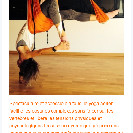
Spectaculaire et accessible à tous, le yoga aérien
facilite les postures complexes sans forcer sur les
vertèbres et libére les tensions physiques et
psychologiques.
La session dynamique propose des
inversions et étirements profonds avec une respiration