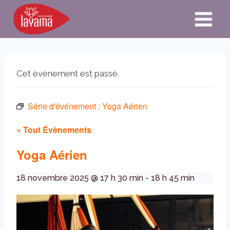
Aller
au
contenu
Cet évènement est passé.
Série d'événement :
Yoga Aérien
« Tout Évènements
Yoga Aérien
18 novembre 2025 @ 17 h 30 min
-
18 h 45 min