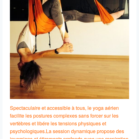
Spectaculaire et accessible à tous, le yoga aérien
facilite les postures complexes sans forcer sur les
vertèbres et libére les tensions physiques et
psychologiques.
La session dynamique propose des
inversions et étirements profonds avec une respiration