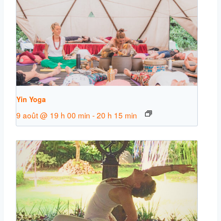
Yin Yoga
9 août @ 19 h 00 min
-
20 h 15 min