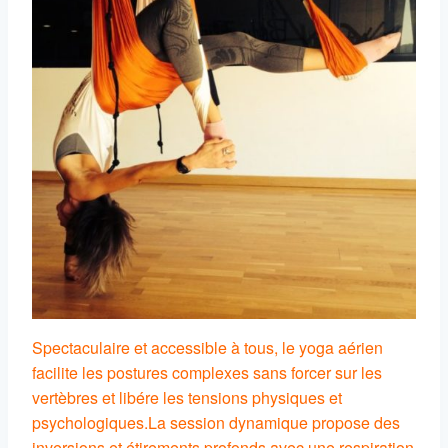
Spectaculaire et accessible à tous, le yoga aérien
facilite les postures complexes sans forcer sur les
vertèbres et libére les tensions physiques et
psychologiques.
La session dynamique propose des
inversions et étirements profonds avec une respiration