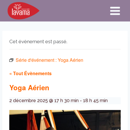
Aller
au
contenu
Cet évènement est passé.
Série d'événement :
Yoga Aérien
« Tout Évènements
Yoga Aérien
2 décembre 2025 @ 17 h 30 min
-
18 h 45 min