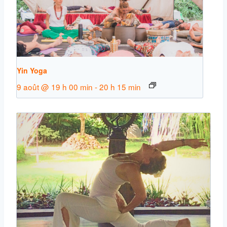
Yin Yoga
9 août @ 19 h 00 min
-
20 h 15 min