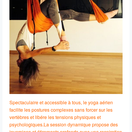
Spectaculaire et accessible à tous, le yoga aérien
facilite les postures complexes sans forcer sur les
vertèbres et libére les tensions physiques et
psychologiques.
La session dynamique propose des
inversions et étirements profonds avec une respiration