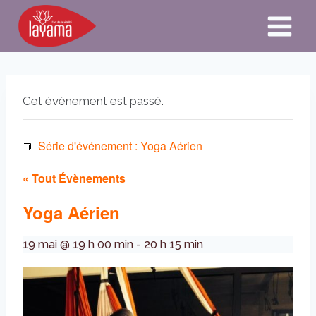
Aller
au
contenu
Cet évènement est passé.
Série d'événement :
Yoga Aérien
« Tout Évènements
Yoga Aérien
19 mai @ 19 h 00 min
-
20 h 15 min