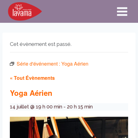
Aller
au
contenu
Cet évènement est passé.
Série d'événement :
Yoga Aérien
« Tout Évènements
Yoga Aérien
14 juillet @ 19 h 00 min
-
20 h 15 min