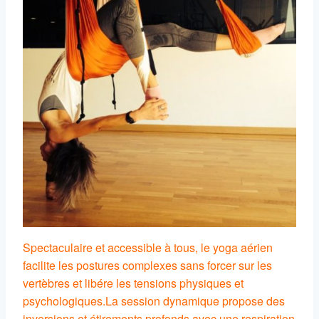
Spectaculaire et accessible à tous, le yoga aérien
facilite les postures complexes sans forcer sur les
vertèbres et libére les tensions physiques et
psychologiques.
La session dynamique propose des
inversions et étirements profonds avec une respiration