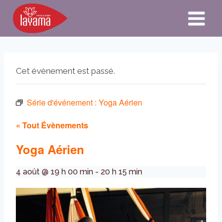
Aller
au
contenu
Cet évènement est passé.
Série d'événement :
Yoga Aérien
« Tout Évènements
Yoga Aérien
4 août @ 19 h 00 min
-
20 h 15 min