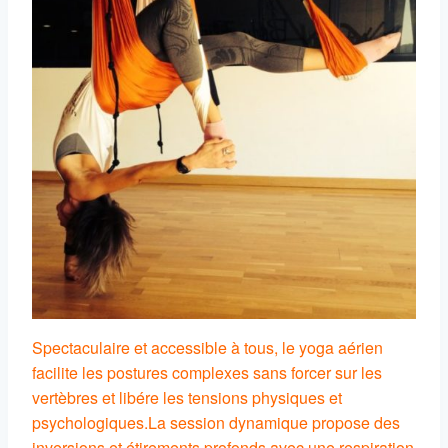
Spectaculaire et accessible à tous, le yoga aérien
facilite les postures complexes sans forcer sur les
vertèbres et libére les tensions physiques et
psychologiques.
La session dynamique propose des
inversions et étirements profonds avec une respiration