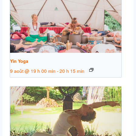
Yin Yoga
9 août @ 19 h 00 min
-
20 h 15 min