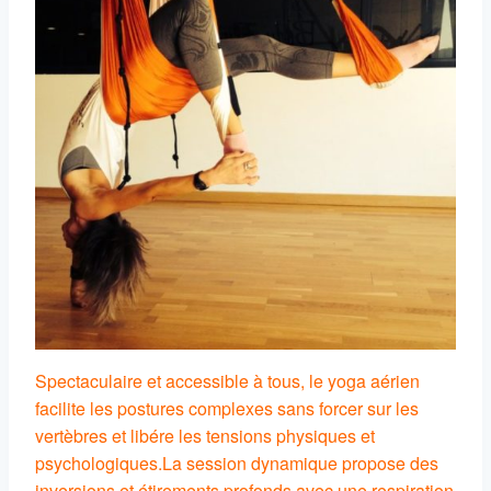
Spectaculaire et accessible à tous, le yoga aérien
facilite les postures complexes sans forcer sur les
vertèbres et libére les tensions physiques et
psychologiques.
La session dynamique propose des
inversions et étirements profonds avec une respiration