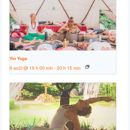
Yin Yoga
9 août @ 19 h 00 min
-
20 h 15 min