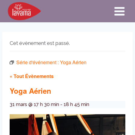
Aller
au
contenu
Cet évènement est passé.
Série d'événement :
Yoga Aérien
« Tout Évènements
Yoga Aérien
31 mars @ 17 h 30 min
-
18 h 45 min