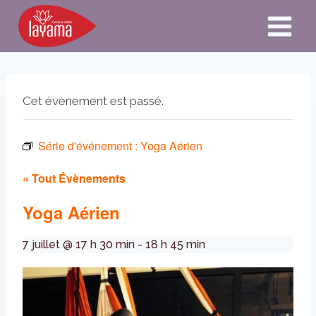
Aller
au
contenu
Cet évènement est passé.
Série d'événement :
Yoga Aérien
« Tout Évènements
Yoga Aérien
7 juillet @ 17 h 30 min
-
18 h 45 min