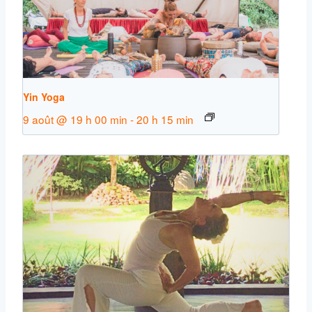
Yin Yoga
9 août @ 19 h 00 min
-
20 h 15 min