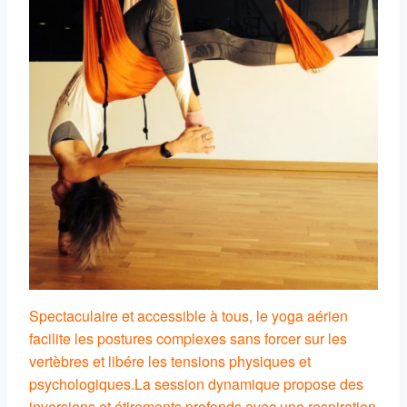
Spectaculaire et accessible à tous, le yoga aérien
facilite les postures complexes sans forcer sur les
vertèbres et libére les tensions physiques et
psychologiques.
La session dynamique propose des
inversions et étirements profonds avec une respiration