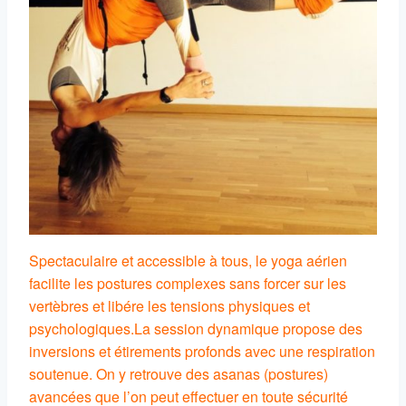
Spectaculaire et accessible à tous, le yoga aérien
facilite les postures complexes sans forcer sur les
vertèbres et libére les tensions physiques et
psychologiques.
La session dynamique propose des
inversions et étirements profonds avec une respiration
soutenue. On y retrouve des asanas (postures)
avancées que l’on peut effectuer en toute sécurité