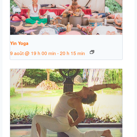
Yin Yoga
9 août @ 19 h 00 min
-
20 h 15 min