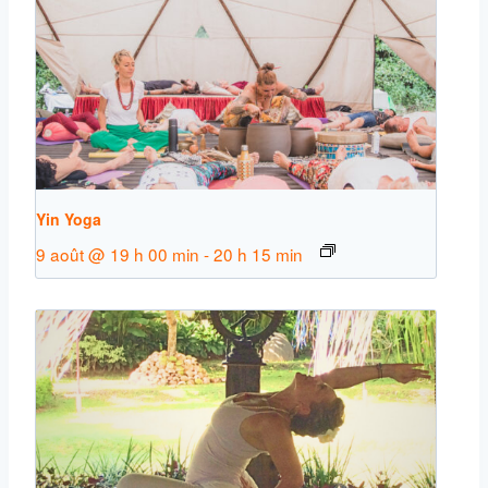
Yin Yoga
9 août @ 19 h 00 min
-
20 h 15 min