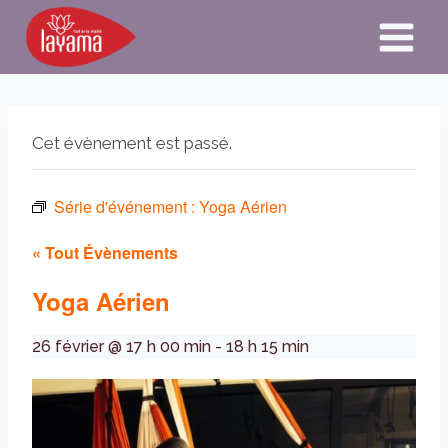
Aller
au
contenu
Cet évènement est passé.
Série d'événement :
Yoga Aérien
« Tout Évènements
Yoga Aérien
26 février @ 17 h 00 min
-
18 h 15 min