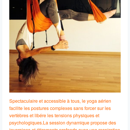
Spectaculaire et accessible à tous, le yoga aérien
facilite les postures complexes sans forcer sur les
vertèbres et libére les tensions physiques et
psychologiques.
La session dynamique propose des
inversions et étirements profonds avec une respiration