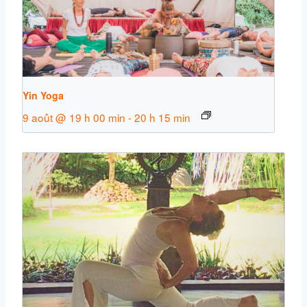
Yin Yoga
9 août @ 19 h 00 min
-
20 h 15 min