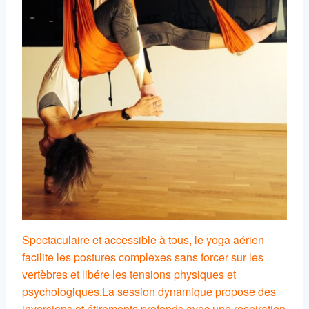
Spectaculaire et accessible à tous, le yoga aérien
facilite les postures complexes sans forcer sur les
vertèbres et libére les tensions physiques et
psychologiques.
La session dynamique propose des
inversions et étirements profonds avec une respiration