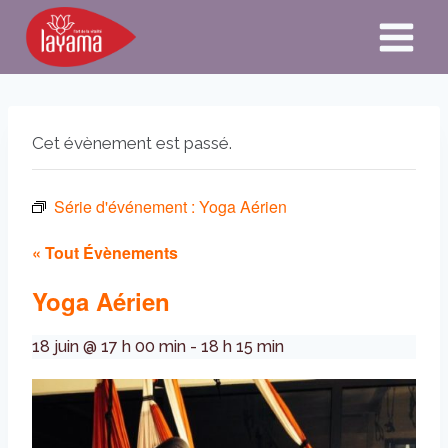
Aller
au
contenu
Cet évènement est passé.
Série d'événement :
Yoga Aérien
« Tout Évènements
Yoga Aérien
18 juin @ 17 h 00 min
-
18 h 15 min