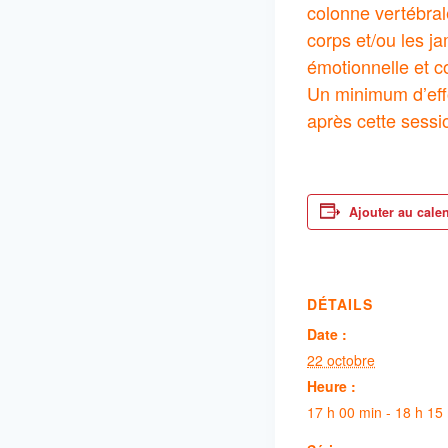
colonne vertébral
corps et/ou les ja
émotionnelle et co
Un minimum d’effo
après cette sessi
Ajouter au cale
DÉTAILS
Date :
22 octobre
Heure :
17 h 00 min - 18 h 15