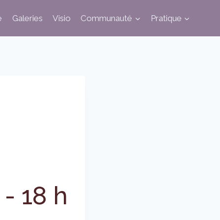
e
Galeries
Visio
Communauté
Pratique
-
18 h