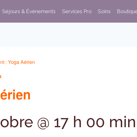
Séjours & Évènements
Services Pro
Soins
Boutiqu
nt :
Yoga Aérien
s
érien
tobre @ 17 h 00 min