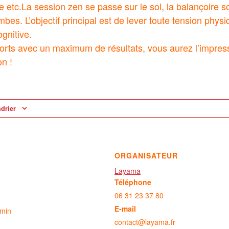
e etc.La session zen se passe sur le sol, la balançoire s
mbes. L’objectif principal est de lever toute tension physi
gnitive.
rts avec un maximum de résultats, vous aurez l’impressi
on !
ndrier
ORGANISATEUR
Layama
Téléphone
06 31 23 37 80
E-mail
 min
contact@layama.fr