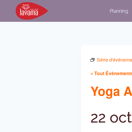
Aller
Planning
au
contenu
Série d'événeme
« Tout Évènement
Yoga A
22 oc