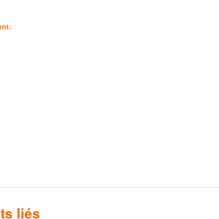
ent:
s liés