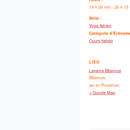
19 h 00 min - 20 h 15
Série :
Yoga Aérien
Catégorie d’Évènem
Cours hebdo
LIEU
Layama Bibemus
Bibemus
aix en Provence
,
+ Google Map