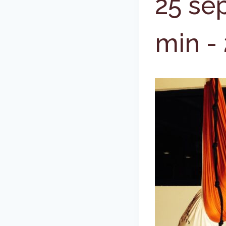
25 se
min
-