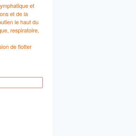
 lymphatique et
ons et de la
outien le haut du
que, respiratoire,
on de flotter