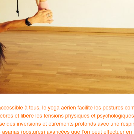
accessible à tous, le yoga aérien facilite les postures c
tèbres et libére les tensions physiques et psychologiques
 des inversions et étirements profonds avec une respir
 asanas (postures) avancées que l’on peut effectuer en 