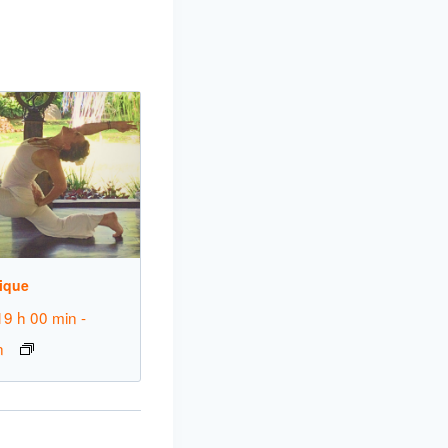
ique
19 h 00 min
-
n