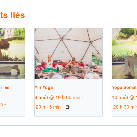
s liés
r les
Yin Yoga
Yoga Somat
9 août @ 19 h 00 min
-
10 août @ 
in
-
20 h 15 min
20 h 30 mi