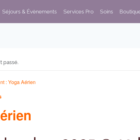
Séjours & Évènements
Services Pro
Soins
Boutiqu
t passé.
nt :
Yoga Aérien
s
érien