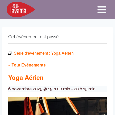
Aller
au
contenu
Cet évènement est passé.
Série d'événement :
Yoga Aérien
« Tout Évènements
Yoga Aérien
6 novembre 2025 @ 19 h 00 min
-
20 h 15 min