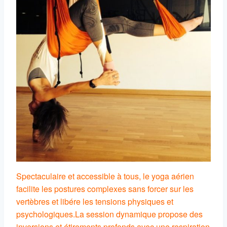
Spectaculaire et accessible à tous, le yoga aérien
facilite les postures complexes sans forcer sur les
vertèbres et libére les tensions physiques et
psychologiques.
La session dynamique propose des
inversions et étirements profonds avec une respiration