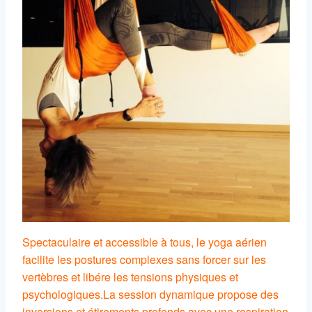
Spectaculaire et accessible à tous, le yoga aérien
facilite les postures complexes sans forcer sur les
vertèbres et libére les tensions physiques et
psychologiques.
La session dynamique propose des
inversions et étirements profonds avec une respiration