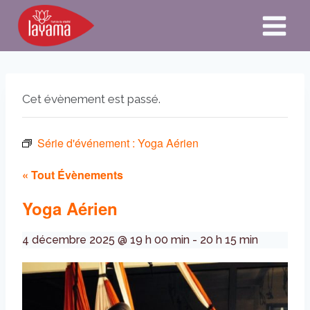
Aller
au
contenu
Cet évènement est passé.
Série d'événement :
Yoga Aérien
« Tout Évènements
Yoga Aérien
4 décembre 2025 @ 19 h 00 min
-
20 h 15 min