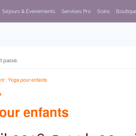
Séjours & Évènements
Services Pro
Soins
Boutiqu
t passé.
nt :
Yoga pour enfants
s
our enfants