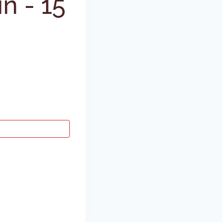
in
-
15