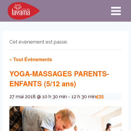
Aller
au
contenu
Cet évènement est passé.
« Tout Évènements
YOGA-MASSAGES PARENTS-
ENFANTS (5/12 ans)
€35
27 mai 2018 @ 10 h 30 min
-
12 h 30 min