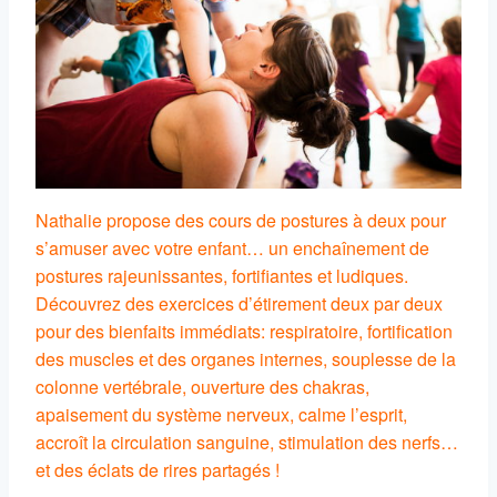
Nathalie propose des cours de postures à deux pour
s’amuser avec votre enfant… un enchaînement de
postures rajeunissantes, fortifiantes et ludiques.
Découvrez des exercices d’étirement deux par deux
pour des bienfaits immédiats: respiratoire, fortification
des muscles et des organes internes, souplesse de la
colonne vertébrale, ouverture des chakras,
apaisement du système nerveux, calme l’esprit,
accroît la circulation sanguine, stimulation des nerfs…
et des éclats de rires partagés !