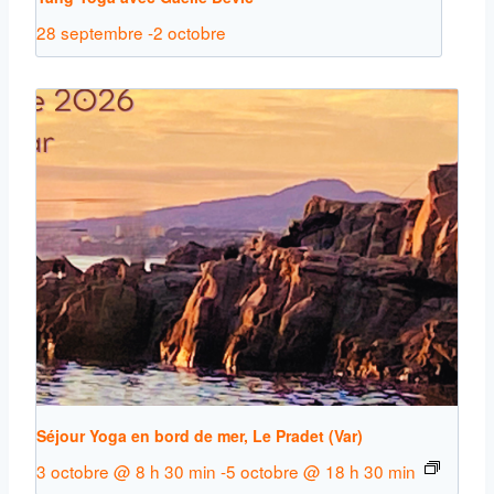
28 septembre
-
2 octobre
Séjour Yoga en bord de mer, Le Pradet (Var)
3 octobre @ 8 h 30 min
-
5 octobre @ 18 h 30 min