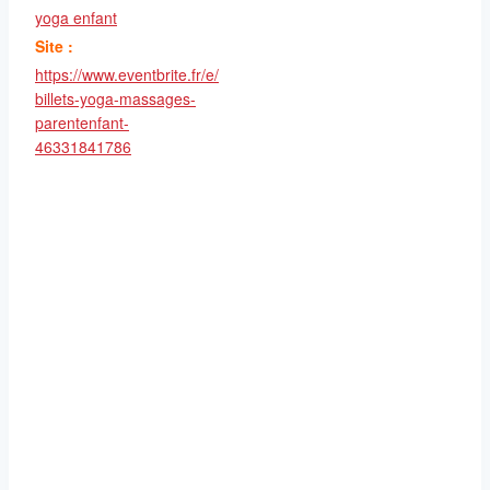
yoga enfant
Site :
https://www.eventbrite.fr/e/
billets-yoga-massages-
parentenfant-
46331841786