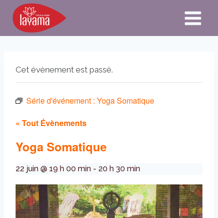
Aller
au
contenu
Cet évènement est passé.
Série d'événement :
Yoga Somatique
« Tout Évènements
Yoga Somatique
22 juin @ 19 h 00 min
-
20 h 30 min