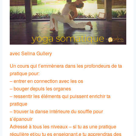
avec Selina Gullery
Un cours qui t’emmènera dans les profondeurs de ta
pratique pour:
– entrer en connection avec les os
– bouger depuis les organes
– ressentir les éléments qui puissent enrichir ta
pratique
– trouver la danse intérieure du souffle pour
s’épanouir
Adressé à tous les niveaux – si tu as une pratique
régulière et/ou tu es enseignant.e tu apprendras des