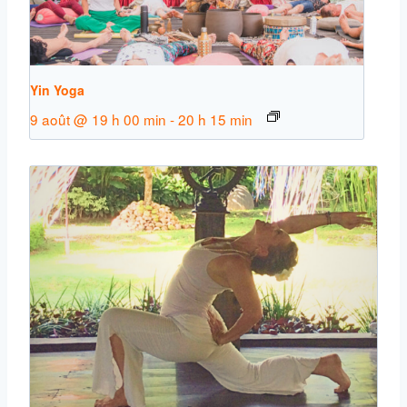
Yin Yoga
9 août @ 19 h 00 min
-
20 h 15 min