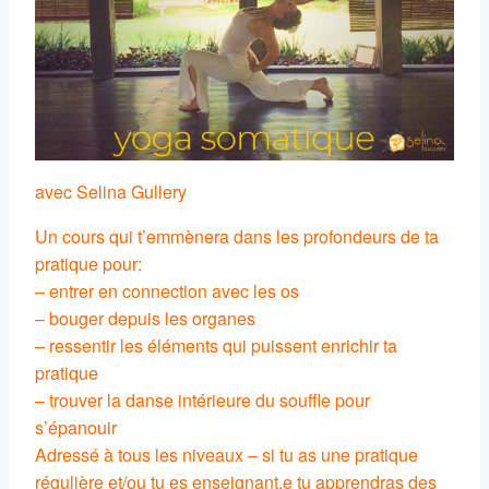
avec Selina Gullery
Un cours qui t’emmènera dans les profondeurs de ta
pratique pour:
– entrer en connection avec les os
– bouger depuis les organes
– ressentir les éléments qui puissent enrichir ta
pratique
– trouver la danse intérieure du souffle pour
s’épanouir
Adressé à tous les niveaux – si tu as une pratique
régulière et/ou tu es enseignant.e tu apprendras des