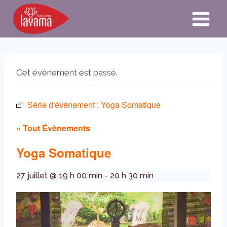
Aller
au
contenu
Cet évènement est passé.
Série d'événement :
Yoga Somatique
« Tout Évènements
Yoga Somatique
27 juillet @ 19 h 00 min
-
20 h 30 min