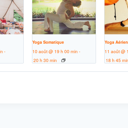
Yoga Somatique
Yoga Aérie
in
-
10 août @ 19 h 00 min
-
11 août @ 
20 h 30 min
18 h 45 mi