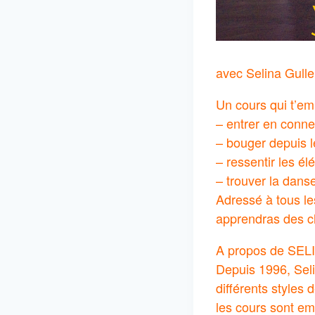
avec Selina Gulle
Un cours qui t’em
– entrer en conne
– bouger depuis 
– ressentir les él
– trouver la danse
Adressé à tous les
apprendras des ch
A propos de SEL
Depuis 1996, Seli
différents style
les cours sont em