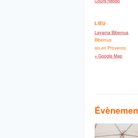
Cours hebdo
LIEU
Layama Bibemus
Bibemus
aix en Provence
,
+ Google Map
Évènement