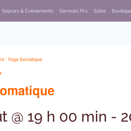
Séjours & Évènements
Services Pro
Soins
Boutiqu
nt :
Yoga Somatique
s
omatique
ût @ 19 h 00 min
-
2