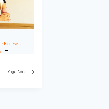
n
17 h 30 min
-
n
Yoga Aérien