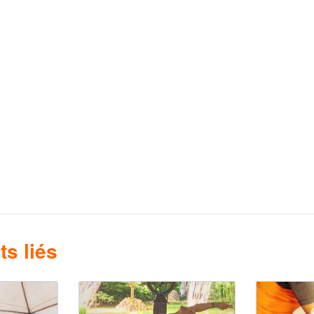
s liés