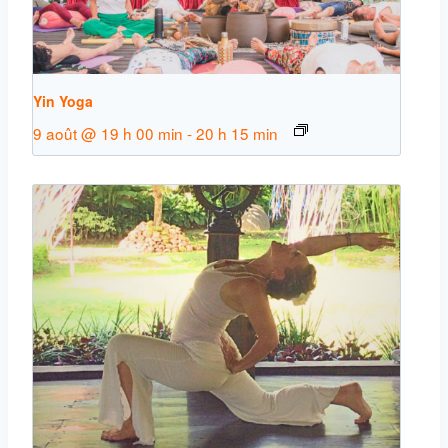
Yin Yoga
9 août @ 19 h 00 min
-
20 h 15 min