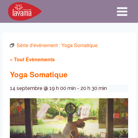
Aller
au
contenu
Série d'événement :
Yoga Somatique
« Tout Évènements
Yoga Somatique
14 septembre @ 19 h 00 min
-
20 h 30 min