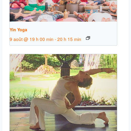
Yin Yoga
9 août @ 19 h 00 min
-
20 h 15 min