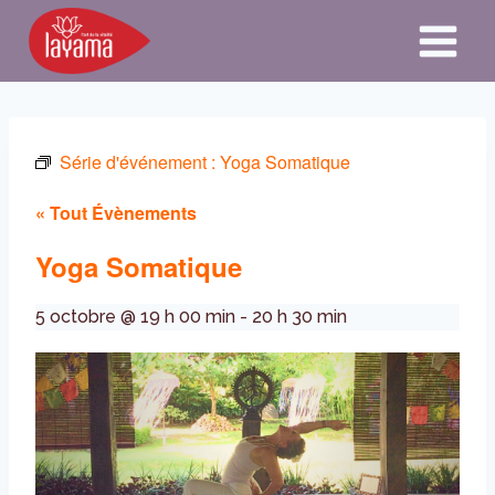
Aller
au
contenu
Série d'événement :
Yoga Somatique
« Tout Évènements
Yoga Somatique
5 octobre @ 19 h 00 min
-
20 h 30 min