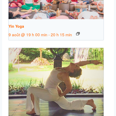
Yin Yoga
9 août @ 19 h 00 min
-
20 h 15 min