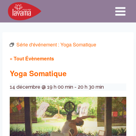
Aller
au
contenu
Série d'événement :
Yoga Somatique
« Tout Évènements
Yoga Somatique
14 décembre @ 19 h 00 min
-
20 h 30 min